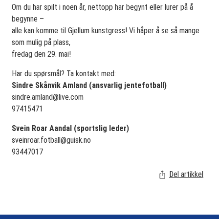
Om du har spilt i noen år, nettopp har begynt eller lurer på å
begynne –
alle kan komme til Gjellum kunstgress! Vi håper å se så mange
som mulig på plass,
fredag den 29. mai!
Har du spørsmål? Ta kontakt med:
Sindre Skånvik Amland (ansvarlig jentefotball)
sindre.amland@live.com
97415471
Svein Roar Aandal (sportslig leder)
sveinroar.fotball@guisk.no
93447017
Del artikkel